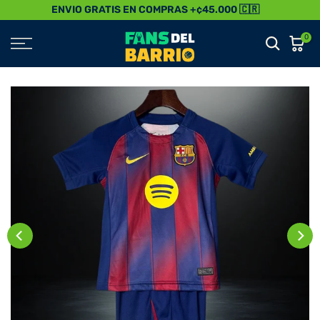
ENVIO GRATIS EN COMPRAS +¢45.000 🇨🇷
Saltar
al
0
Contenido