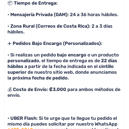
📦
Tiempo de Entrega:
lo cual no me parece justo solamente porque no
100% Recomendado, la calidad es excelente y
•
Mensajería Privada (GAM):
24 a 36 horas hábiles.
lo más importante, a mi pareja le encantó, me
preguntó la página porque quiere adquirir sus
•
Zona Rural (Correos de Costa Rica):
2 a 3 días
camisetas con ellos a partir de hoy!
hábiles.
✈️
Pedidos Bajo Encargo (Personalizados):
• Si realizas un pedido
bajo encargo
o un producto
personalizado
, el tiempo de entrega es de
22 días
hábiles
a partir de la fecha indicada en el
cintillo
superior
de nuestro sitio web, donde anunciamos
la
próxima fecha de pedido
.
💰
Costo de Envío: ₡3.000
para ambos métodos de
envío.
•
UBER Flash:
Si te urge que te llegue tu pedido el
mismo día puedes solicitar por nuestro WhatsApp