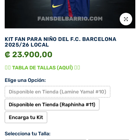
Click para 
KIT FAN PARA NIÑO DEL F.C. BARCELONA
2025/26 LOCAL
₡ 23.900,00
👉🏾 TABLA DE TALLAS (AQUÍ) 👈🏾
Elige una Opción:
Disponible en Tienda (Lamine Yamal #10)
Disponible en Tienda (Raphinha #11)
Encarga tu Kit
Selecciona tu Talla: