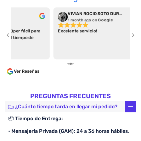
VIVIAN ROCIO SOTO DURAN
Abr
1 month ago
on
Google
1 m
Excelente servicio!
Por el t
camiseta
encontré
apartad
parece a
varias p
Ver Reseñas
las guía
algo ant
en un tiempo cóm
dentro d
PREGUNTAS FRECUENTES
parece i
comprar
¿Cuánto tiempo tarda en llegar mi pedido?
por enca
📦
Tiempo de Entrega:
lo cual 
lean. 100% Recomendado, la calidad es excelente y
•
Mensajería Privada (GAM):
24 a 36 horas hábiles.
lo más i
preguntó