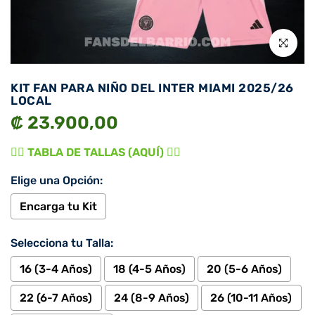
Click para 
KIT FAN PARA NIÑO DEL INTER MIAMI 2025/26
LOCAL
₡ 23.900,00
👉🏾 TABLA DE TALLAS (AQUÍ) 👈🏾
Elige una Opción:
Encarga tu Kit
Selecciona tu Talla:
16 (3-4 Años)
18 (4-5 Años)
20 (5-6 Años)
22 (6-7 Años)
24 (8-9 Años)
26 (10-11 Años)