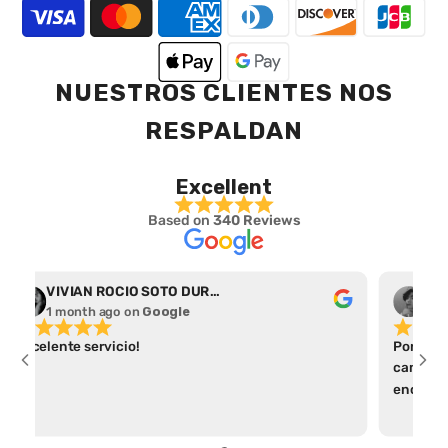
NUESTROS CLIENTES NOS
RESPALDAN
Excellent
Based on
340 Reviews
VIVIAN ROCIO SOTO DURAN
Abr
1 month ago
on
Google
1 m
Excelente servicio!
Por el t
camiseta
encontré
apartad
parece a