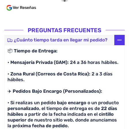
varias p
Ver Reseñas
las guía
algo ant
en un tiempo cóm
dentro d
PREGUNTAS FRECUENTES
parece i
comprar
¿Cuánto tiempo tarda en llegar mi pedido?
por enca
📦
Tiempo de Entrega:
lo cual 
lean. 100% Recomendado, la calidad es excelente y
•
Mensajería Privada (GAM):
24 a 36 horas hábiles.
lo más i
preguntó
•
Zona Rural (Correos de Costa Rica):
2 a 3 días
camiseta
hábiles.
✈️
Pedidos Bajo Encargo (Personalizados):
• Si realizas un pedido
bajo encargo
o un producto
personalizado
, el tiempo de entrega es de
22 días
hábiles
a partir de la fecha indicada en el
cintillo
superior
de nuestro sitio web, donde anunciamos
la
próxima fecha de pedido
.