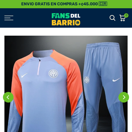
ENVIO GRATIS EN COMPRAS +¢45.000 🇨🇷
Saltar
al
0
Contenido