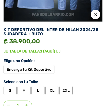
Click para 
KIT DEPORTIVO DEL INTER DE MILAN 2024/25
SUDADERA + BUZO
₡ 38.900,00
👉🏾 TABLA DE TALLAS (AQUÍ) 👈🏾
Elige una Opción:
Encarga tu Kit Deportivo
Selecciona tu Talla:
S
M
L
XL
2XL
Agregar selección
al precio