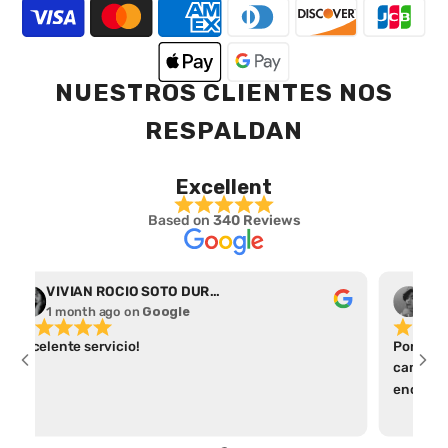
NUESTROS CLIENTES NOS
RESPALDAN
Excellent
Based on
340 Reviews
VIVIAN ROCIO SOTO DURAN
Abr
1 month ago
on
Google
1 m
Excelente servicio!
Por el t
camiseta
encontré
apartad
parece a