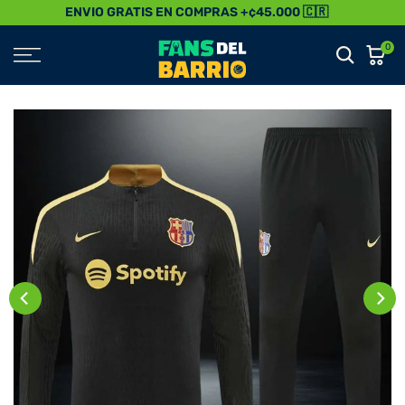
ENVIO GRATIS EN COMPRAS +¢45.000 🇨🇷
Saltar
al
0
Contenido