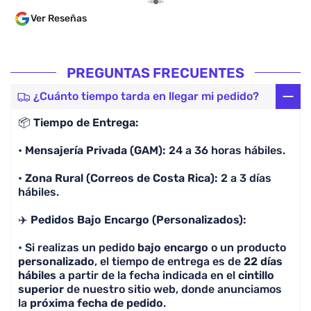
varias p
Ver Reseñas
las guía
algo ant
en un tiempo cóm
dentro d
PREGUNTAS FRECUENTES
parece i
comprar
¿Cuánto tiempo tarda en llegar mi pedido?
por enca
📦
Tiempo de Entrega:
lo cual 
lean. 100% Recomendado, la calidad es excelente y
•
Mensajería Privada (GAM):
24 a 36 horas hábiles.
lo más i
preguntó
•
Zona Rural (Correos de Costa Rica):
2 a 3 días
camiseta
hábiles.
✈️
Pedidos Bajo Encargo (Personalizados):
• Si realizas un pedido
bajo encargo
o un producto
personalizado
, el tiempo de entrega es de
22 días
hábiles
a partir de la fecha indicada en el
cintillo
superior
de nuestro sitio web, donde anunciamos
la
próxima fecha de pedido
.