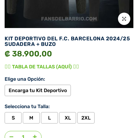
Click para 
KIT DEPORTIVO DEL F.C. BARCELONA 2024/25
SUDADERA + BUZO
₡ 38.900,00
👉🏾 TABLA DE TALLAS (AQUÍ) 👈🏾
Elige una Opción:
Encarga tu Kit Deportivo
Selecciona tu Talla:
S
M
L
XL
2XL
Agregar selección
al precio