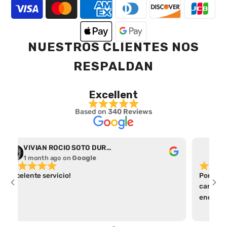
NUESTROS CLIENTES NOS
RESPALDAN
Excellent
Based on
340 Reviews
VIVIAN ROCIO SOTO DURAN
Abr
1 month ago
on
Google
1 m
Excelente servicio!
Por el t
camiseta
encontré
apartad
parece a