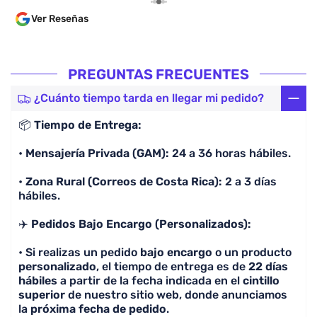
varias p
Ver Reseñas
las guía
algo ant
en un tiempo cóm
dentro d
PREGUNTAS FRECUENTES
parece i
comprar
¿Cuánto tiempo tarda en llegar mi pedido?
por enca
📦
Tiempo de Entrega:
lo cual 
lean. 100% Recomendado, la calidad es excelente y
•
Mensajería Privada (GAM):
24 a 36 horas hábiles.
lo más i
preguntó
•
Zona Rural (Correos de Costa Rica):
2 a 3 días
camiseta
hábiles.
✈️
Pedidos Bajo Encargo (Personalizados):
• Si realizas un pedido
bajo encargo
o un producto
personalizado
, el tiempo de entrega es de
22 días
hábiles
a partir de la fecha indicada en el
cintillo
superior
de nuestro sitio web, donde anunciamos
la
próxima fecha de pedido
.