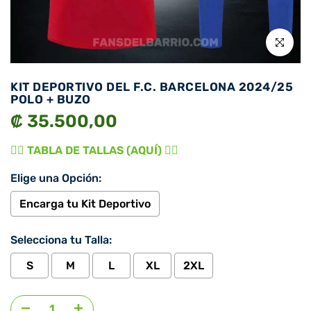
Click para 
KIT DEPORTIVO DEL F.C. BARCELONA 2024/25
POLO + BUZO
₡ 35.500,00
👉🏾 TABLA DE TALLAS (AQUÍ) 👈🏾
Elige una Opción:
Encarga tu Kit Deportivo
Selecciona tu Talla:
S
M
L
XL
2XL
Agregar selección
al precio