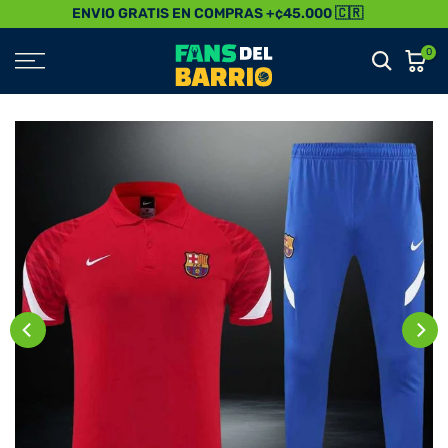
ENVIO GRATIS EN COMPRAS +¢45.000 🇨🇷
Saltar
al
0
Contenido