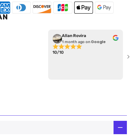
AN
Allan Rovira
1 month ago
on
Google
10/10
Me 
ser
ped
tie