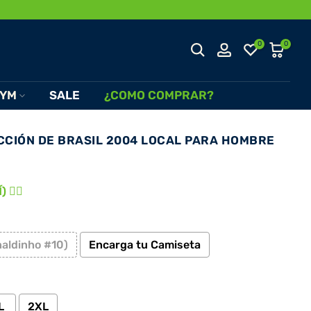
0
0
YM
SALE
¿COMO COMPRAR?
CCIÓN DE BRASIL 2004 LOCAL PARA HOMBRE
 👈🏾
naldinho #10)
Encarga tu Camiseta
L
2XL