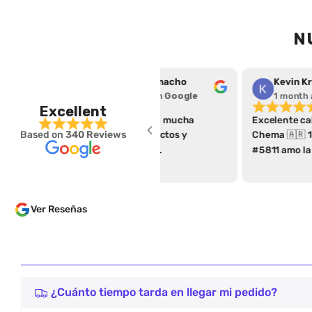
N
Saymond Camacho
ogle
1 month ago
on
Google
1 month
Excellent
Excelente calidad, mucha
Excelente ca
Based on
340 Reviews
variedad de productos y
Chema 🇦🇷 
excelente servicio.
#5811 amo la
Ver Reseñas
¿Cuánto tiempo tarda en llegar mi pedido?