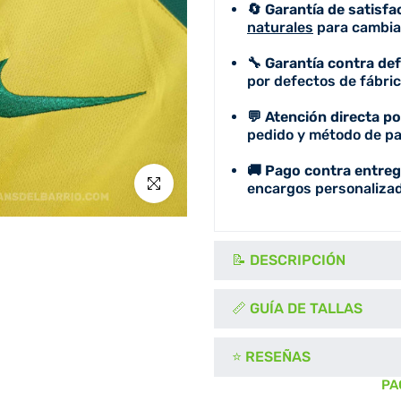
🔄 Garantía de satisfa
naturales
para cambiar
🔧 Garantía contra de
por defectos de fábric
💬 Atención directa p
pedido y método de pa
🚚 Pago contra entreg
Click para agrandar
encargos personalizad
📝 DESCRIPCIÓN
📏 GUÍA DE TALLAS
⭐ RESEÑAS
PA