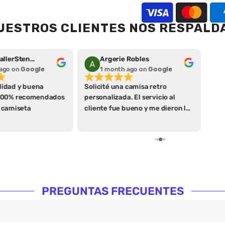
UESTROS CLIENTES NOS RESPALD
Kevin KrallerStene (KevinStene66)
Argerie Robles
 ago
on
Google
1 month ago
on
Google
lidad y buena
Solicité una camisa retro
100% recomendados
personalizada. El servicio al
 camiseta
cliente fue bueno y me dieron las
expectativas de entrega y
espera desde el inicio! La
presentación de entrega, el
servicio al cliente y la calidad
son las cosas por las que volvería
a comprar y recomendarlos al
100%
PREGUNTAS FRECUENTES