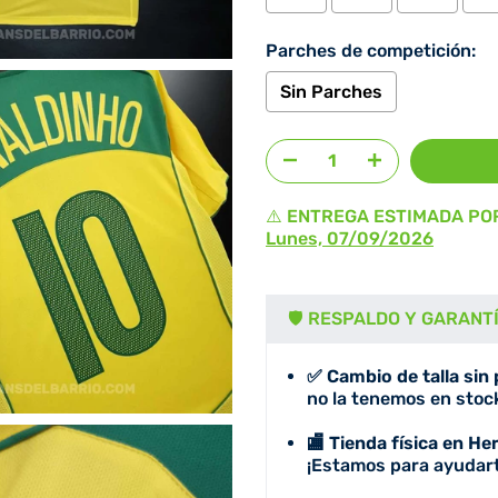
Parches de competición:
Sin Parches
Agregar selección
al prec
⚠️ ENTREGA ESTIMADA PO
Lunes, 07/09/2026
🛡️ RESPALDO Y GARANT
✅ Cambio de talla sin
no la tenemos en stock
🏬 Tienda física en He
¡Estamos para ayudart