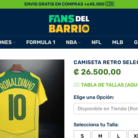
ENVIO GRATIS EN COMPRAS +¢45.000 🇨🇷
ONES
FORMULA 1
NBA
NFL
MLB
G
CAMISETA RETRO SELE
₡ 26.500,00
👉🏾 TABLA DE TALLAS (AQUÍ)
Elige una Opción:
Disponible en Tienda (Ro
Selecciona tu Talla:
S
M
L
X