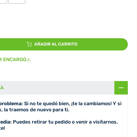
io
AÑADIR AL CARRITO
R ENCARGO⚠️
ÍA
 problema:
Si no te quedó bien, ¡te la cambiamos! Y si
, la traemos de nuevo para ti.
redia:
Puedes retirar tu pedido o venir a visitarnos.
e!