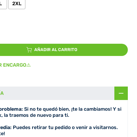
L
2XL
io
AÑADIR AL CARRITO
R ENCARGO⚠️
ÍA
 problema:
Si no te quedó bien, ¡te la cambiamos! Y si
, la traemos de nuevo para ti.
redia:
Puedes retirar tu pedido o venir a visitarnos.
e!