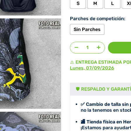
S
M
L
X
Parches de competición:
Sin Parches
Agregar selección
al prec
⚠️ ENTREGA ESTIMADA PO
Lunes, 07/09/2026
🛡️ RESPALDO Y GARANT
✅ Cambio de talla sin
no la tenemos en stock
🏬 Tienda física en He
¡Estamos para ayudart