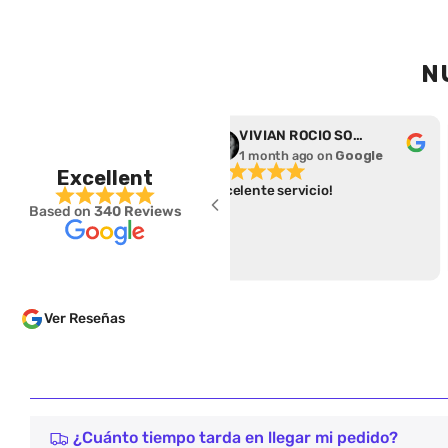
N
rena Salas
VIVIAN ROCIO SOTO DURAN
 month ago
on
Google
1 month ago
on
Google
Excellent
eció un excelente
Excelente servicio!
Based on
340 Reviews
o, súper fácil para hacer el
 y cumplieron con el
 de entrega.
Ver Reseñas
¿Cuánto tiempo tarda en llegar mi pedido?