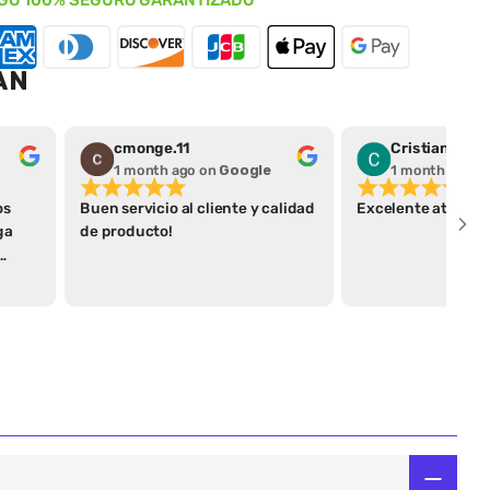
GO 100% SEGURO GARANTIZADO
AN
cmonge.11
Cristian Pera
1 month ago
on
Google
1 month ago
o
os
Buen servicio al cliente y calidad
Excelente atenció
ga
de producto!
ega