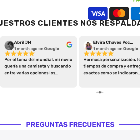
PA
UESTROS CLIENTES NOS RESPALD
Abril JM
Elvira Chaves Pochet
1 month ago
on
Google
1 month ago
on
Google
Por el tema del mundial, mi novio
Hermosa personalización, l
quería una camiseta y buscando
tiempos de compra y entre
entre varias opciones los
exactos como se indicaron.
encontré a ellos, leí
Hasta la caja donde se entr
detenidamente todos los
es de calidad
apartados qué tienen de
especificaciones que me parece
algo extraordinario ya que así se
ahorran varias preguntas y
hacen más fácil la compra con
PREGUNTAS FRECUENTES
las guías de tallas y demás,
igualmente consulté algo antes
de realizar mi compra y me