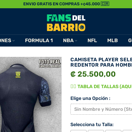
ENVIO GRATIS EN COMPRAS +¢45.000 🇨🇷
ONES
FORMULA 1
NBA
NFL
MLB
G
CAMISETA PLAYER SELE
REDENTOR PARA HOMB
₡ 25.500,00
👉🏾 TABLA DE TALLAS (AQUÍ)
Elige una Opción :
Sin Nombre y Número (St
Selecciona tu Talla: