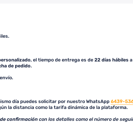
respondieron en un tiempo
cómodo. Realicé mi pedido y
llegó dentro del tiempo de
espera establecido, qué me
parece importante que lean bien
iles.
a los que quieran comprar
cuando no son de entrega
inmediata y es por encargo, ya
que vi varias malas reseñas por
personalizado
, el tiempo de entrega es de
22 días hábiles
a 
eso, lo cual no me parece justo
cha de pedido
.
solamente porque no lean. 100%
Recomendado, la calidad es
envío.
excelente y lo más importante, a
mi pareja le encantó, me
preguntó la página porque
 mismo día puedes solicitar por nuestro WhatsApp
quiere adquirir sus camisetas
6439-53
ún la distancia como la tarifa dinámica de la plataforma.
con ellos a partir de hoy!
 de confirmación
con los detalles como el número de segui