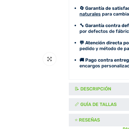
🔄 Garantía de satisfa
naturales
para cambiar
🔧 Garantía contra de
por defectos de fábric
💬 Atención directa p
pedido y método de pa
Click para agrandar
🚚 Pago contra entreg
encargos personalizad
📝 DESCRIPCIÓN
📏 GUÍA DE TALLAS
⭐ RESEÑAS