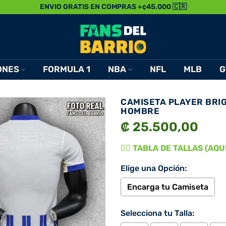
ENVIO GRATIS EN COMPRAS +¢45.000 🇨🇷
ONES
FORMULA 1
NBA
NFL
MLB
G
CAMISETA PLAYER BRI
HOMBRE
₡ 25.500,00
👉🏾 TABLA DE TALLAS (AQUÍ)
Elige una Opción:
Encarga tu Camiseta
Selecciona tu Talla: