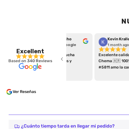
N
Kevin KrallerStene (KevinStene66)
Argerie Ro
le
1 month ago
on
Google
1 month ag
Excellent
a
Excelente calidad y buena
Solicité una cam
Based on
340 Reviews
Chema 🇦🇷 100% recomendados
personalizada. El
#5811 amo la camiseta
cliente fue buen
expectativas de
espera desde el 
presentación de
Ver Reseñas
servicio al clien
son las cosas po
a comprar y rec
100%
¿Cuánto tiempo tarda en llegar mi pedido?