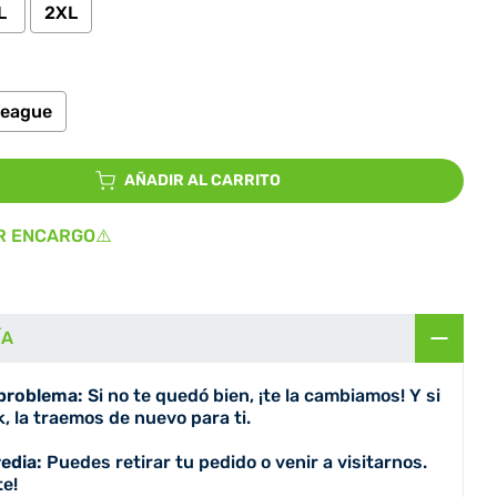
L
2XL
League
io
AÑADIR AL CARRITO
R ENCARGO⚠️
ÍA
 problema:
Si no te quedó bien, ¡te la cambiamos! Y si
, la traemos de nuevo para ti.
redia:
Puedes retirar tu pedido o venir a visitarnos.
e!