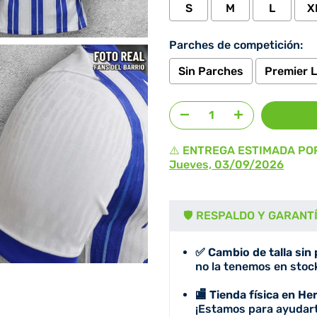
S
M
L
X
Parches de competición:
Sin Parches
Premier 
Agregar selección
al prec
⚠️ ENTREGA ESTIMADA PO
Jueves, 03/09/2026
🛡️ RESPALDO Y GARANT
✅ Cambio de talla sin
no la tenemos en stock
🏬 Tienda física en He
¡Estamos para ayudart