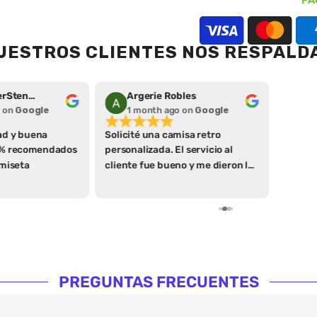
PA
UESTROS CLIENTES NOS RESPALD
bles
Allan Rovi
o
on
Google
1 month a
isa retro
10/10
 servicio al
o y me dieron las
 entrega y
inicio! La
 entrega, el
te y la calidad
r las que volvería
omendarlos al
PREGUNTAS FRECUENTES