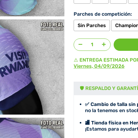
Parches de competición:
Sin Parches
Champion
Agregar selección
al prec
⚠️ ENTREGA ESTIMADA PO
Viernes, 04/09/2026
🛡️ RESPALDO Y GARANT
✅ Cambio de talla sin
no la tenemos en stock
🏬 Tienda física en He
¡Estamos para ayudart