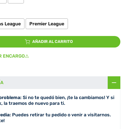
s League
Premier League
io
AÑADIR AL CARRITO
R ENCARGO⚠️
ÍA
 problema:
Si no te quedó bien, ¡te la cambiamos! Y si
, la traemos de nuevo para ti.
redia:
Puedes retirar tu pedido o venir a visitarnos.
e!