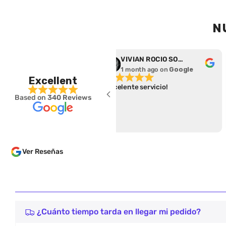
N
rena Salas
VIVIAN ROCIO SOTO DURAN
 month ago
on
Google
1 month ago
on
Google
Excellent
eció un excelente
Excelente servicio!
Based on
340 Reviews
o, súper fácil para hacer el
 y cumplieron con el
 de entrega.
Ver Reseñas
¿Cuánto tiempo tarda en llegar mi pedido?