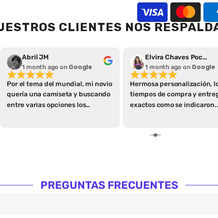
UESTROS CLIENTES NOS RESPALD
Abril JM
Elvira Chaves Pochet
1 month ago
on
Google
1 month ago
on
Google
Por el tema del mundial, mi novio
Hermosa personalización, l
quería una camiseta y buscando
tiempos de compra y entre
entre varias opciones los
exactos como se indicaron.
encontré a ellos, leí
Hasta la caja donde se entr
detenidamente todos los
es de calidad
apartados qué tienen de
especificaciones que me parece
algo extraordinario ya que así se
ahorran varias preguntas y
hacen más fácil la compra con
PREGUNTAS FRECUENTES
las guías de tallas y demás,
igualmente consulté algo antes
de realizar mi compra y me