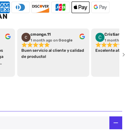
AN
cmonge.11
Cristian Pera
1 month ago
on
Google
1 month ago
o
os
Buen servicio al cliente y calidad
Excelente atenció
ga
de producto!
ega