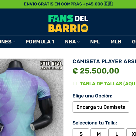
ENVIO GRATIS EN COMPRAS +¢45.000 🇨🇷
ONES
FORMULA 1
NBA
NFL
MLB
G
CAMISETA PLAYER ARS
₡ 25.500,00
👉🏾 TABLA DE TALLAS (AQUÍ)
Elige una Opción:
Encarga tu Camiseta
Selecciona tu Talla:
S
M
L
X