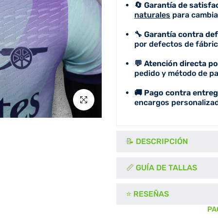
🔄 Garantía de satisfa
naturales
para cambiar
🔧 Garantía contra de
por defectos de fábric
💬 Atención directa p
pedido y método de pa
🚚 Pago contra entreg
Click para agrandar
encargos personalizad
📝 DESCRIPCIÓN
📏 GUÍA DE TALLAS
⭐ RESEÑAS
PA