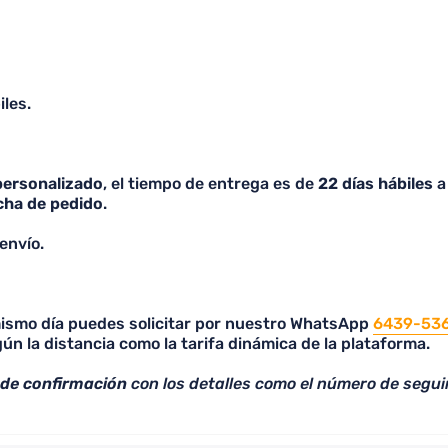
respondieron en un tiempo
cómodo. Realicé mi pedido y
llegó dentro del tiempo de
espera establecido, qué me
parece importante que lean bien
iles.
a los que quieran comprar
cuando no son de entrega
inmediata y es por encargo, ya
que vi varias malas reseñas por
personalizado
, el tiempo de entrega es de
22 días hábiles
a 
eso, lo cual no me parece justo
cha de pedido
.
solamente porque no lean. 100%
Recomendado, la calidad es
envío.
excelente y lo más importante, a
mi pareja le encantó, me
preguntó la página porque
 mismo día puedes solicitar por nuestro WhatsApp
quiere adquirir sus camisetas
6439-53
ún la distancia como la tarifa dinámica de la plataforma.
con ellos a partir de hoy!
 de confirmación
con los detalles como el número de segui