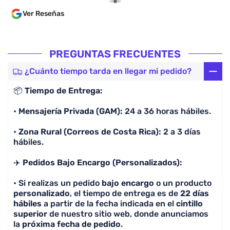
varias p
Ver Reseñas
las guía
algo ant
en un tiempo cóm
dentro d
PREGUNTAS FRECUENTES
parece i
comprar
¿Cuánto tiempo tarda en llegar mi pedido?
por enca
📦
Tiempo de Entrega:
lo cual 
lean. 100% Recomendado, la calidad es excelente y
•
Mensajería Privada (GAM):
24 a 36 horas hábiles.
lo más i
preguntó
•
Zona Rural (Correos de Costa Rica):
2 a 3 días
camiseta
hábiles.
✈️
Pedidos Bajo Encargo (Personalizados):
• Si realizas un pedido
bajo encargo
o un producto
personalizado
, el tiempo de entrega es de
22 días
hábiles
a partir de la fecha indicada en el
cintillo
superior
de nuestro sitio web, donde anunciamos
la
próxima fecha de pedido
.