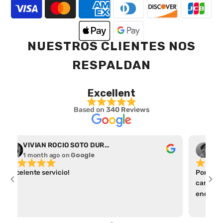
NUESTROS CLIENTES NOS
RESPALDAN
Excellent
Based on
340 Reviews
VIVIAN ROCIO SOTO DURAN
Abr
1 month ago
on
Google
1 m
Excelente servicio!
Por el t
camiseta
encontré
apartad
parece a