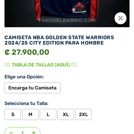
Click para 
CAMISETA NBA GOLDEN STATE WARRIORS
2024/25 CITY EDITION PARA HOMBRE
₡ 27.900,00
👉🏾 TABLA DE TALLAS (AQUÍ) 👈🏾
Elige una Opción:
Encarga tu Camiseta
Selecciona tu Talla:
S
M
L
XL
2XL
Agregar selección
al precio