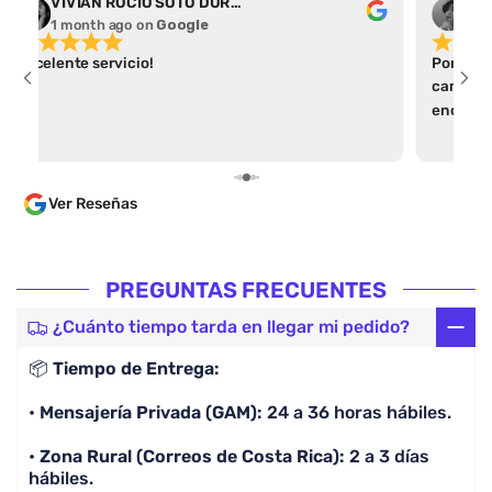
VIVIAN ROCIO SOTO DURAN
Abr
1 month ago
on
Google
1 m
Excelente servicio!
Por el t
camiseta
encontré
apartad
parece a
varias p
Ver Reseñas
las guía
algo ant
en un tiempo cóm
dentro d
PREGUNTAS FRECUENTES
parece i
comprar
¿Cuánto tiempo tarda en llegar mi pedido?
por enca
📦
Tiempo de Entrega:
lo cual 
lean. 100% Recomendado, la calidad es excelente y
•
Mensajería Privada (GAM):
24 a 36 horas hábiles.
lo más i
preguntó
•
Zona Rural (Correos de Costa Rica):
2 a 3 días
camiseta
hábiles.