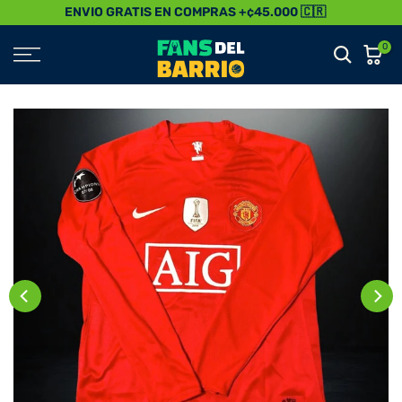
ENVIO GRATIS EN COMPRAS +¢45.000 🇨🇷
Saltar
al
0
Contenido