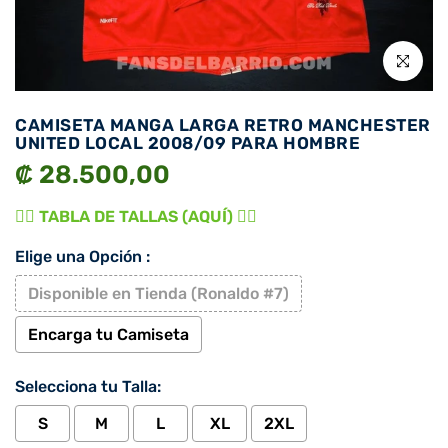
Click para 
CAMISETA MANGA LARGA RETRO MANCHESTER
UNITED LOCAL 2008/09 PARA HOMBRE
₡ 28.500,00
👉🏾 TABLA DE TALLAS (AQUÍ) 👈🏾
Elige una Opción :
Disponible en Tienda (Ronaldo #7)
Encarga tu Camiseta
Selecciona tu Talla:
S
M
L
XL
2XL