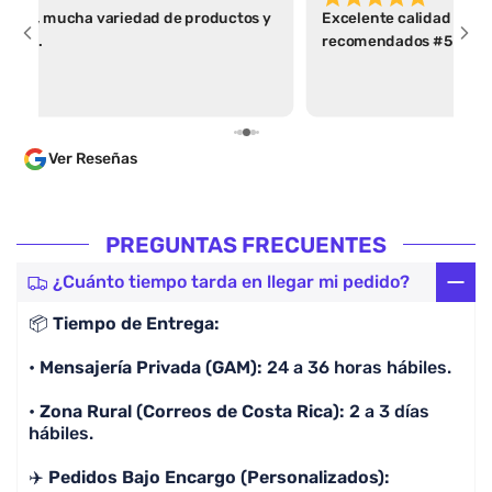
lidad, mucha variedad de productos y
Excelente calidad y b
vicio.
recomendados #5811 am
Ver Reseñas
PREGUNTAS FRECUENTES
¿Cuánto tiempo tarda en llegar mi pedido?
📦
Tiempo de Entrega:
•
Mensajería Privada (GAM):
24 a 36 horas hábiles.
•
Zona Rural (Correos de Costa Rica):
2 a 3 días
hábiles.
✈️
Pedidos Bajo Encargo (Personalizados):