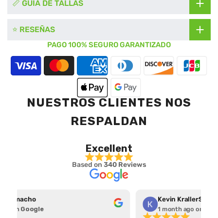
📏 GUÍA DE TALLAS
⭐ RESEÑAS
PAGO 100% SEGURO GARANTIZADO
NUESTROS CLIENTES NOS
RESPALDAN
Excellent
Based on
340 Reviews
d Camacho
 ago
on
Google
1 month ago
on
Goo