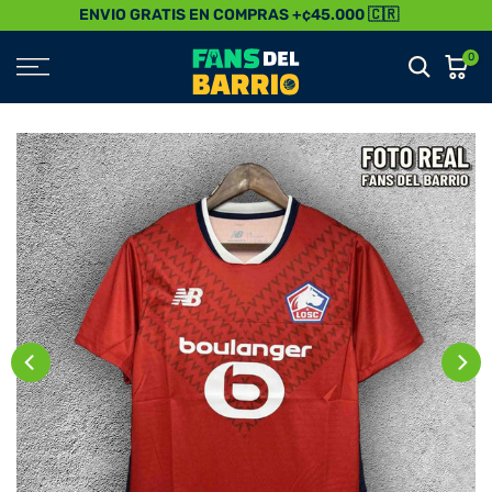
ENVIO GRATIS EN COMPRAS +¢45.000 🇨🇷
Saltar
al
0
Contenido