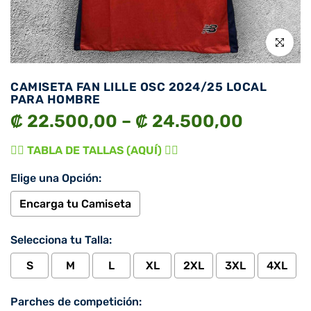
Click para 
CAMISETA FAN LILLE OSC 2024/25 LOCAL
PARA HOMBRE
₡ 22.500,00 – ₡ 24.500,00
👉🏾 TABLA DE TALLAS (AQUÍ) 👈🏾
Elige una Opción:
Encarga tu Camiseta
Selecciona tu Talla:
S
M
L
XL
2XL
3XL
4XL
Parches de competición: