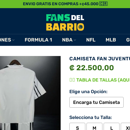
ENVIO GRATIS EN COMPRAS +¢45.000 🇨🇷
ONES
FORMULA 1
NBA
NFL
MLB
G
CAMISETA FAN JUVENT
₡ 22.500,00
👉🏾 TABLA DE TALLAS (AQUÍ)
Elige una Opción:
Encarga tu Camiseta
Selecciona tu Talla:
S
M
L
X