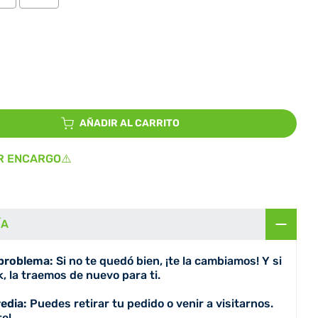
io
AÑADIR AL CARRITO
R ENCARGO⚠️
ÍA
 problema:
Si no te quedó bien, ¡te la cambiamos! Y si
, la traemos de nuevo para ti.
redia:
Puedes retirar tu pedido o venir a visitarnos.
e!