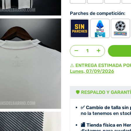
Parches de competición:
Agregar selección
al prec
⚠️ ENTREGA ESTIMADA PO
Lunes, 07/09/2026
🛡️ RESPALDO Y GARANT
✅ Cambio de talla sin
no la tenemos en stock
🏬 Tienda física en He
¡Estamos para ayudart