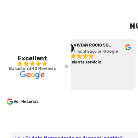
N
rena Salas
VIVIAN ROCIO SOTO DURAN
 month ago
on
Google
1 month ago
on
Google
Excellent
eció un excelente
Excelente servicio!
Based on
340 Reviews
o, súper fácil para hacer el
 y cumplieron con el
 de entrega.
Ver Reseñas