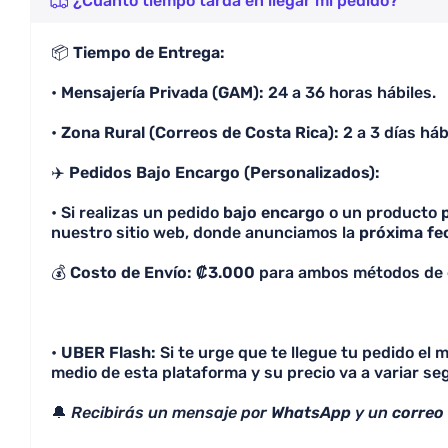
¿Cuánto tiempo tarda en llegar mi pedido?
📦
Tiempo de Entrega:
•
Mensajería Privada (GAM):
24 a 36 horas hábiles.
•
Zona Rural (Correos de Costa Rica):
2 a 3 días háb
✈️
Pedidos Bajo Encargo (Personalizados):
• Si realizas un pedido
bajo encargo
o un producto
nuestro sitio web, donde anunciamos la
próxima fe
💰
Costo de Envío: ₡3.000
para ambos métodos de 
•
UBER Flash:
Si te urge que te llegue tu pedido el
medio de esta plataforma y su precio va a variar seg
🔔
Recibirás un mensaje por
WhatsApp
y un
correo