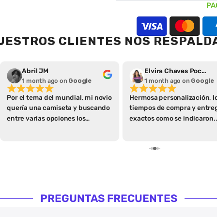
PA
UESTROS CLIENTES NOS RESPALD
Abril JM
Elvira Chaves Pochet
1 month ago
on
Google
1 month ago
on
Google
Por el tema del mundial, mi novio
Hermosa personalización, l
quería una camiseta y buscando
tiempos de compra y entre
entre varias opciones los
exactos como se indicaron.
encontré a ellos, leí
Hasta la caja donde se entr
detenidamente todos los
es de calidad
apartados qué tienen de
especificaciones que me parece
algo extraordinario ya que así se
ahorran varias preguntas y
hacen más fácil la compra con
PREGUNTAS FRECUENTES
las guías de tallas y demás,
igualmente consulté algo antes