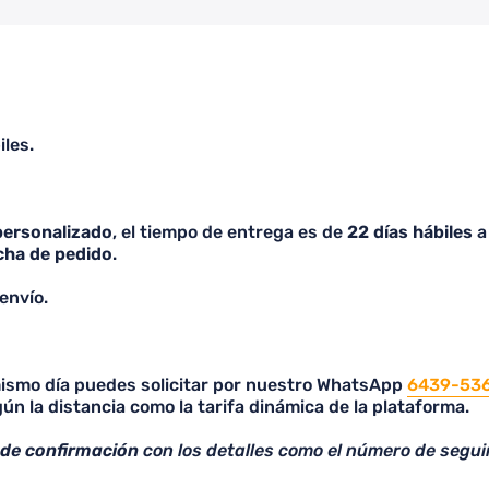
de realizar mi compra y me
respondieron en un tiempo
cómodo. Realicé mi pedido y
llegó dentro del tiempo de
espera establecido, qué me
parece importante que lean bien
iles.
a los que quieran comprar
cuando no son de entrega
inmediata y es por encargo, ya
que vi varias malas reseñas por
personalizado
, el tiempo de entrega es de
22 días hábiles
a 
eso, lo cual no me parece justo
cha de pedido
.
solamente porque no lean. 100%
Recomendado, la calidad es
envío.
excelente y lo más importante, a
mi pareja le encantó, me
preguntó la página porque
 mismo día puedes solicitar por nuestro WhatsApp
quiere adquirir sus camisetas
6439-53
ún la distancia como la tarifa dinámica de la plataforma.
con ellos a partir de hoy!
 de confirmación
con los detalles como el número de segui