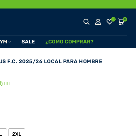
0
0
YM
SALE
¿COMO COMPRAR?
US F.C. 2025/26 LOCAL PARA HOMBRE
 👈🏾
L
2XL