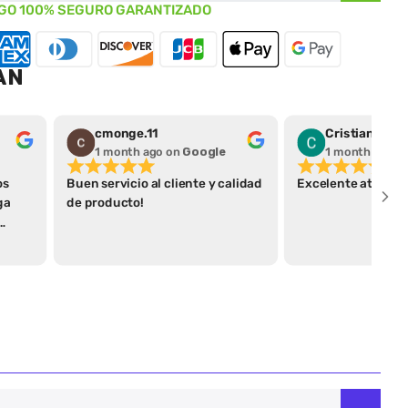
GO 100% SEGURO GARANTIZADO
AN
cmonge.11
Cristian Pera
1 month ago
on
Google
1 month ago
o
os
Buen servicio al cliente y calidad
Excelente atenció
ga
de producto!
ega