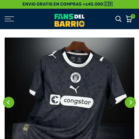
ENVIO GRATIS EN COMPRAS +¢45.000 🇨🇷
Saltar
al
0
Contenido