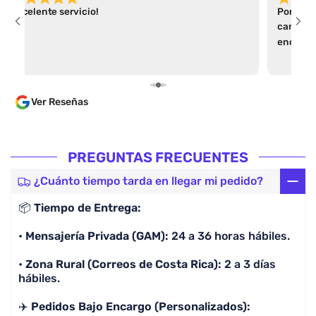
Excelente servicio!
Por el t
camiseta
encontré
apartad
parece a
varias p
Ver Reseñas
las guía
algo ant
en un tiempo cóm
dentro d
PREGUNTAS FRECUENTES
parece i
comprar
¿Cuánto tiempo tarda en llegar mi pedido?
por enca
📦
Tiempo de Entrega:
lo cual 
lean. 100% Recomendado, la calidad es excelente y
•
Mensajería Privada (GAM):
24 a 36 horas hábiles.
lo más i
preguntó
•
Zona Rural (Correos de Costa Rica):
2 a 3 días
camiseta
hábiles.
✈️
Pedidos Bajo Encargo (Personalizados):