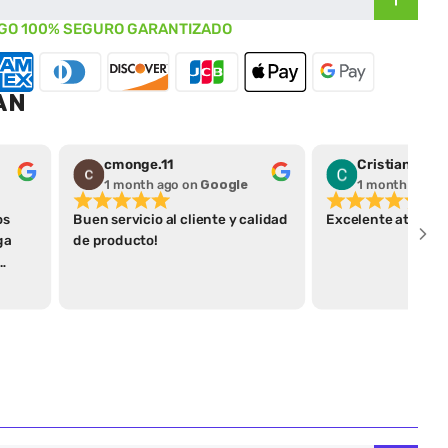
GO 100% SEGURO GARANTIZADO
AN
cmonge.11
Cristian Pera
1 month ago
on
Google
1 month ago
o
os
Buen servicio al cliente y calidad
Excelente atenció
ga
de producto!
ega