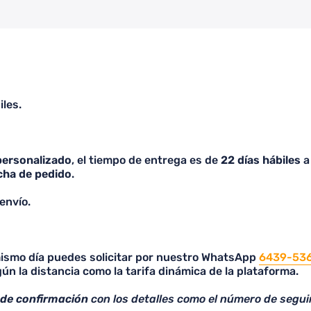
igualmente consulté algo antes
de realizar mi compra y me
respondieron en un tiempo
cómodo. Realicé mi pedido y
llegó dentro del tiempo de
espera establecido, qué me
parece importante que lean bien
iles.
a los que quieran comprar
cuando no son de entrega
inmediata y es por encargo, ya
que vi varias malas reseñas por
personalizado
, el tiempo de entrega es de
22 días hábiles
a 
eso, lo cual no me parece justo
cha de pedido
.
solamente porque no lean. 100%
Recomendado, la calidad es
envío.
excelente y lo más importante, a
mi pareja le encantó, me
preguntó la página porque
 mismo día puedes solicitar por nuestro WhatsApp
quiere adquirir sus camisetas
6439-53
ún la distancia como la tarifa dinámica de la plataforma.
con ellos a partir de hoy!
 de confirmación
con los detalles como el número de segui