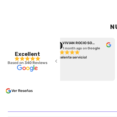
N
rena Salas
VIVIAN ROCIO SOTO DURAN
 month ago
on
Google
1 month ago
on
Google
Excellent
eció un excelente
Excelente servicio!
Based on
340 Reviews
o, súper fácil para hacer el
 y cumplieron con el
 de entrega.
Ver Reseñas