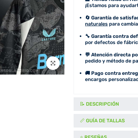
¡Estamos para ayudart
🔄 Garantía de satisfa
naturales
para cambiar
🔧 Garantía contra de
por defectos de fábric
💬 Atención directa p
pedido y método de pa
Click para agrandar
🚚 Pago contra entreg
encargos personalizad
📝 DESCRIPCIÓN
📏 GUÍA DE TALLAS
⭐ RESEÑAS