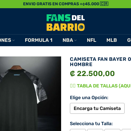
ENVIO GRATIS EN COMPRAS +¢45.000 🇨🇷
ONES
FORMULA 1
NBA
NFL
MLB
G
CAMISETA FAN BAYER 
HOMBRE
₡ 22.500,00
👉🏾 TABLA DE TALLAS (AQUÍ)
Elige una Opción:
Encarga tu Camiseta
Selecciona tu Talla: