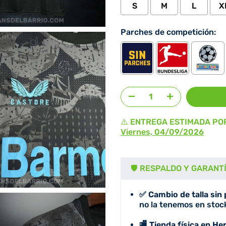
S
M
L
X
Parches de competición:
Agregar selección
al prec
⚠️ ENTREGA ESTIMADA PO
Viernes, 04/09/2026
🛡️ RESPALDO Y GARANT
✅ Cambio de talla sin
no la tenemos en stock
🏬 Tienda física en He