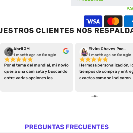
PA
UESTROS CLIENTES NOS RESPALD
Abril JM
Elvira Chaves Pochet
1 month ago
on
Google
1 month ago
on
Google
Por el tema del mundial, mi novio
Hermosa personalización, l
quería una camiseta y buscando
tiempos de compra y entre
entre varias opciones los
exactos como se indicaron.
encontré a ellos, leí
Hasta la caja donde se entr
detenidamente todos los
es de calidad
apartados qué tienen de
especificaciones que me parece
algo extraordinario ya que así se
ahorran varias preguntas y
hacen más fácil la compra con
PREGUNTAS FRECUENTES
las guías de tallas y demás,