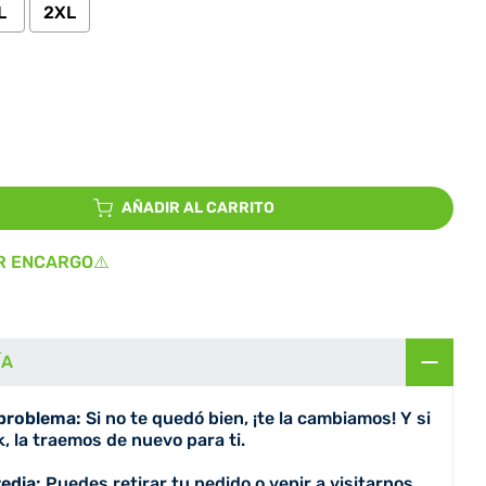
L
2XL
io
AÑADIR AL CARRITO
R ENCARGO⚠️
ÍA
 problema:
Si no te quedó bien, ¡te la cambiamos! Y si
, la traemos de nuevo para ti.
redia:
Puedes retirar tu pedido o venir a visitarnos.