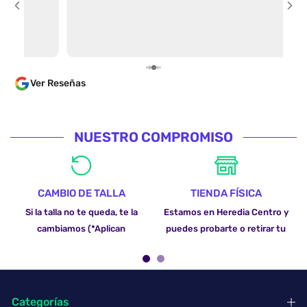
camiseta
encontré
apartad
parece a
varias p
Ver Reseñas
las guía
algo ant
en un tiempo cóm
dentro d
NUESTRO COMPROMISO
parece i
comprar
por enca
lo cual 
CAMBIO DE TALLA
TIENDA FÍSICA
lean. 100% Recomendado, la calidad es excelente y
Si la talla no te queda, te la
Estamos en Heredia Centro y
lo más i
cambiamos (*Aplican
puedes probarte o retirar tu
preguntó
camiseta
restricciones)
pedido
Categorías