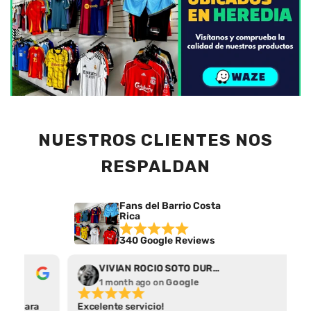
NUESTROS CLIENTES NOS
RESPALDAN
Fans del Barrio Costa
Rica
340 Google Reviews
VIVIAN ROCIO SOTO DURAN
Abr
1 month ago
on
Google
1 m
Excelente servicio!
Por el t