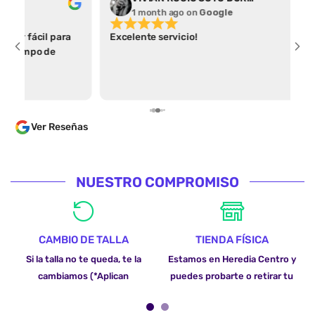
1 month ago
on
Google
1 m
Excelente servicio!
Por el t
camiseta
encontré
apartad
parece a
varias p
Ver Reseñas
las guía
algo ant
en un tiempo cóm
dentro d
NUESTRO COMPROMISO
parece i
comprar
por enca
lo cual 
CAMBIO DE TALLA
TIENDA FÍSICA
lean. 100% Recomendado, la calidad es excelente y
Si la talla no te queda, te la
Estamos en Heredia Centro y
lo más i
cambiamos (*Aplican
puedes probarte o retirar tu
preguntó
camiseta
restricciones)
pedido